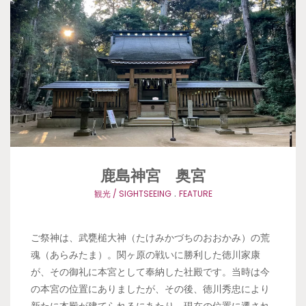
鹿島神宮 奥宮
.
観光 / SIGHTSEEING
FEATURE
ご祭神は、武甕槌大神（たけみかづちのおおかみ）の荒
魂（あらみたま）。関ヶ原の戦いに勝利した徳川家康
が、その御礼に本宮として奉納した社殿です。当時は今
の本宮の位置にありましたが、その後、徳川秀忠により