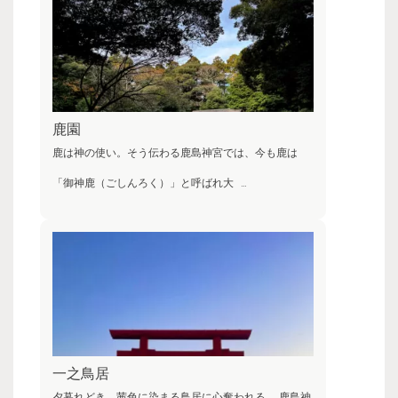
鹿園
鹿は神の使い。そう伝わる鹿島神宮では、今も鹿は
「御神鹿（ごしんろく）」と呼ばれ大
…
一之鳥居
夕暮れどき。茜色に染まる鳥居に心奪われる。 鹿島神