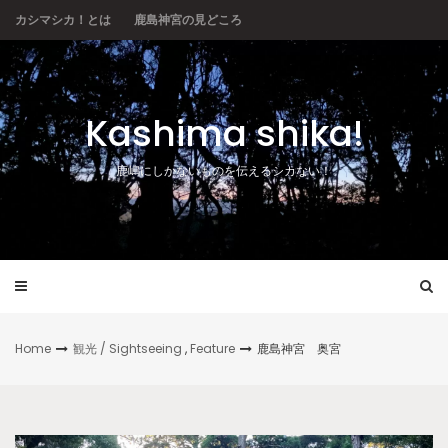
Skip
カシマシカ！とは
鹿島神宮の見どころ
to
content
Kashima shika!
鹿嶋にしかないものを伝えるシカない！
Home
観光 / Sightseeing
,
Feature
鹿島神宮 奥宮