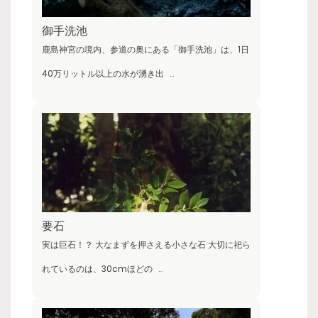
御手洗池
鹿島神宮の境内、参道の奥にある「御手洗池」は、1日
40万リットル以上の水が湧き出
…
要石
実は巨石！？ 大なまずを押さえる小さな石 大切に祀ら
れているのは、30cmほどの
…