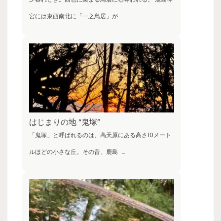
宮には東西南北に「一之鳥居」が
…
はじまりの地 “鬼塚”
「鬼塚」と呼ばれるのは、高天原にある高さ10メート
ルほどの小さな丘。その昔、鹿島
…