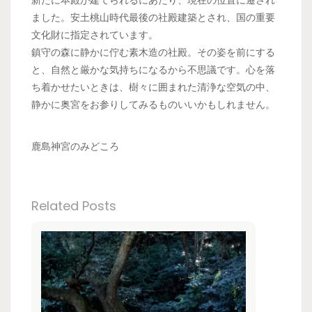
新たに本殿が建てられるにあたり、現在の位置に遷され
ました。安土桃山時代最後の社殿建築とされ、国の重要
文化財に指定されています。
鎮守の森に静かに佇む素木造の社殿。その姿を前にする
と、自然と厳かな気持ちになるから不思議です。心を落
ち着かせたいときは、樹々に囲まれた清浄な空気の中、
静かに奥宮をお参りしてみるものいいかもしれません。
鹿島神宮のみどころ
Related Posts