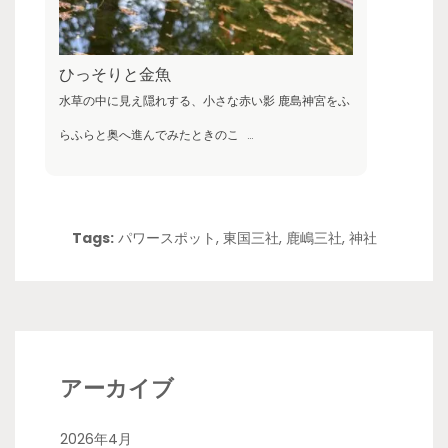
ひっそりと金魚
水草の中に見え隠れする、小さな赤い影 鹿島神宮をふ
らふらと奥へ進んでみたときのこ
…
Tags:
パワースポット
,
東国三社
,
鹿嶋三社
,
神社
アーカイブ
2026年4月