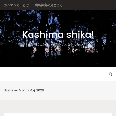
Skip
カシマシカ！とは
鹿島神宮の見どころ
to
content
Kashima shika!
鹿嶋にしかないものを伝えるシカない！
Home
Month: 4月 2026