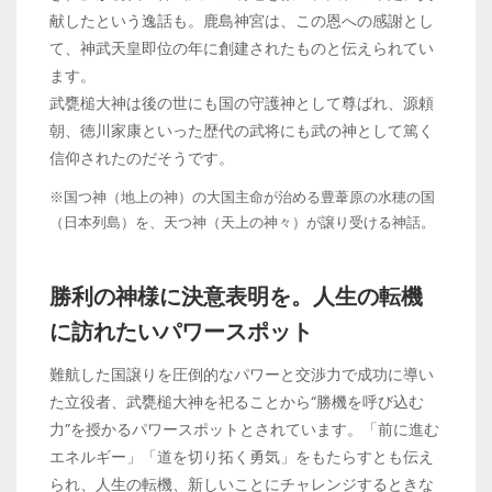
献したという逸話も。鹿島神宮は、この恩への感謝とし
て、神武天皇即位の年に創建されたものと伝えられてい
ます。
武甕槌大神は後の世にも国の守護神として尊ばれ、源頼
朝、徳川家康といった歴代の武将にも武の神として篤く
信仰されたのだそうです。
※国つ神（地上の神）の大国主命が治める豊葦原の水穂の国
（日本列島）を、天つ神（天上の神々）が譲り受ける神話。
勝利の神様に決意表明を。人生の転機
に訪れたいパワースポット
難航した国譲りを圧倒的なパワーと交渉力で成功に導い
た立役者、武甕槌大神を祀ることから“勝機を呼び込む
力”を授かるパワースポットとされています。「前に進む
エネルギー」「道を切り拓く勇気」をもたらすとも伝え
られ、人生の転機、新しいことにチャレンジするときな