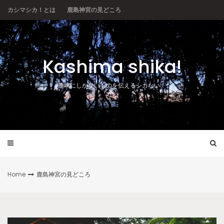
Skip
カシマシカ！とは
鹿島神宮の見どころ
to
content
Kashima shika!
鹿嶋にしかないものを伝えるシカない！
Home
鹿島神宮の見どころ