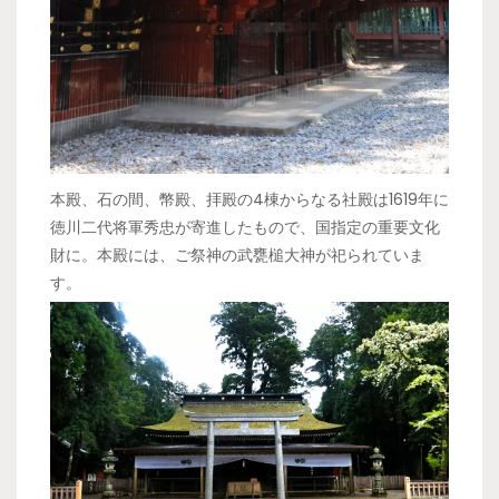
本殿、石の間、幣殿、拝殿の4棟からなる社殿は1619年に
徳川二代将軍秀忠が寄進したもので、国指定の重要文化
財に。本殿には、ご祭神の武甕槌大神が祀られていま
す。