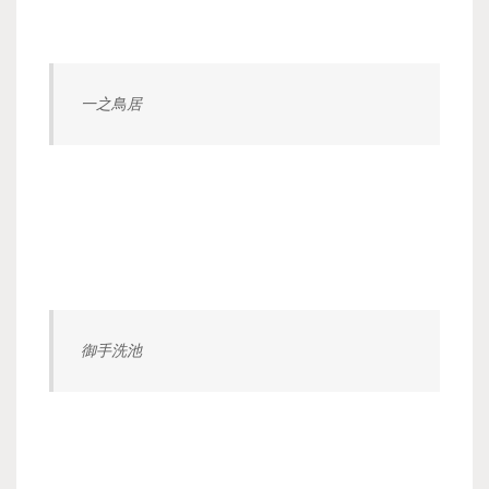
一之鳥居
御手洗池