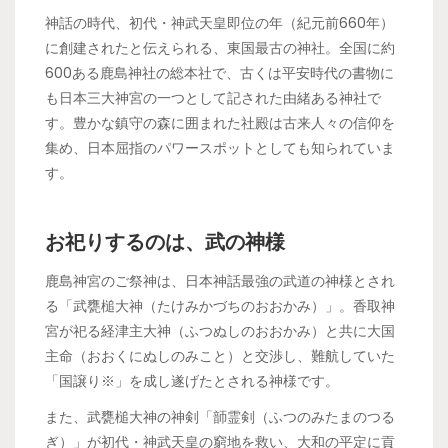
神話の時代、初代・神武天皇即位の年（紀元前660年）
に創建されたと伝えられる、東国最古の神社。全国に約
600ある鹿島神社の総本社で、古くは平安時代の書物に
も日本三大神宮の一つとして記された由緒ある神社で
す。豊かな鎮守の森に囲まれた社殿は古来人々の信仰を
集め、日本屈指のパワースポットとしても知られていま
す。
お祀りするのは、武の神様
鹿島神宮のご祭神は、日本神話最強の武道の神様とされ
る「武甕槌大神（たけみかづちのおおかみ）」。香取神
宮が祀る経津主大神（ふつぬしのおおかみ）と共に大国
主命（おおくにぬしのみこと）と交渉し、難航していた
「国譲り※」を成し遂げたとされる神様です。
また、武甕槌大神の神剣「韴霊剣（ふつのみたまのつる
ぎ）」が初代・神武天皇の窮地を救い、大和の平定に貢