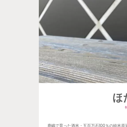
ほ
特
鹿嶋で育った酒米・五百万石100％の純米