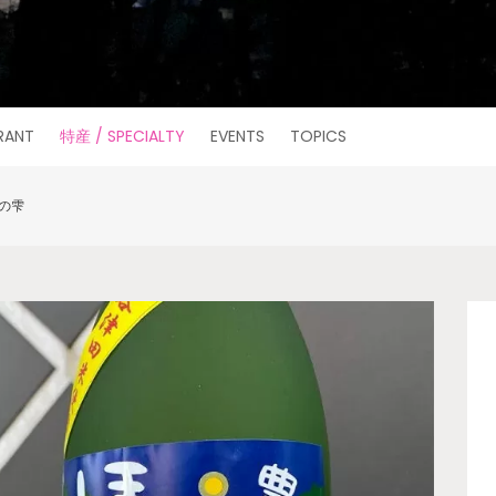
RANT
特産 / SPECIALTY
EVENTS
TOPICS
の雫