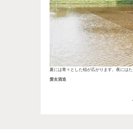
夏には青々とした稲が広がります。夜にはた
愛友酒造