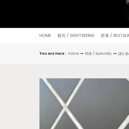
HOME
観光 / SIGHTSEEING
飲食 / RESTAU
You are here :
Home
特産 / Specialty
ほたる