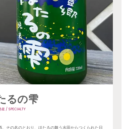
たるの雫
産 / SPECIALTY
原酒。その名のとおり、ほたるの舞う水田からつくられた日